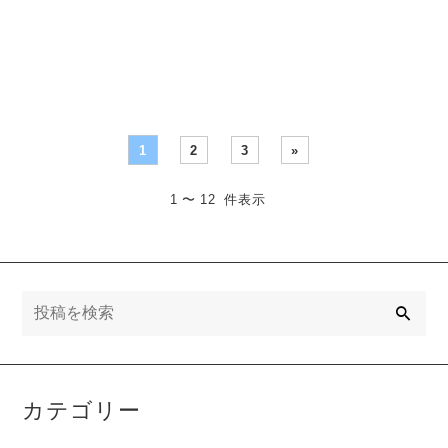
レンタル
ハ） トランペット YTR-
ユーフォニアム用ソフトケ
83 アト・・・
ース がレンタル・・・
1
2
3
»
1 〜 12 件表示
検
索
カテゴリー