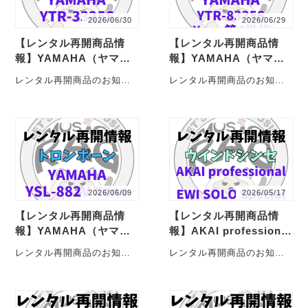
2026/06/30
2026/06/29
【レンタル再開商品情
【レンタル再開商品情
報】YAMAHA（ヤマ
報】YAMAHA（ヤマ
ハ） YTR-3325S ト
ハ） YTR-8335S Xeno
レンタル再開商品のお知ら
レンタル再開商品のお知ら
ランペットレンタル
現行モデル（Xeno第4世
せじゃこ！ YAMAHA（ヤマ
せじゃこ！ YAMAHA（ヤマ
代） トランペットレ…
ハ） トランペット YTR-
ハ） トランペット YTR-
3325S・・・
8335S・・・
2026/06/09
2026/05/17
【レンタル再開商品情
【レンタル再開商品情
報】YAMAHA（ヤマ
報】AKAI professional
ハ） YSL-882V Xen
（アカイプロフェッショ
レンタル再開商品のお知ら
レンタル再開商品のお知ら
o トロンボーンレンタ
ナル） EWI SOLO Sp
せじゃこ！ YAMAHA（ヤマ
せじゃこ！ AKAI
ル
ecial Edition Whi…
ハ） YSL-882V Xeno
professional（アカイプロ
がレ・・・
フェッショ・・・