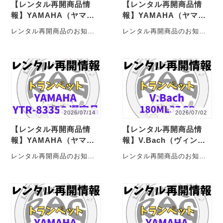
【レンタル再開商品情
【レンタル再開商品情
報】YAMAHA（ヤマ
報】YAMAHA（ヤマ
ハ） YTR-4335GSⅡ
ハ） YDS-150 （デジ
レンタル再開商品のお知ら
レンタル再開商品のお知ら
トランペットレンタル
タルサックス） ウイン
せじゃこ！ YAMAHA（ヤマ
せじゃこ！ YAMAHA（ヤマ
ドシンセサイザーレン…
ハ） トランペット YTR-
ハ） ウインドシンセサイ
4335G・・・
ザー YDS-・・・
2026/07/14
2026/07/02
【レンタル再開商品情
【レンタル再開商品情
報】YAMAHA（ヤマ
報】V.Bach（ヴィンセ
ハ） YTR-8335S Xe
ント・バック） 180ML
レンタル再開商品のお知ら
レンタル再開商品のお知ら
no 福田善亮氏選定
37 SP トランペットレ
せじゃこ！ YAMAHA（ヤマ
せじゃこ！ V.Bach（ヴィン
品 トランペットレンタ
ンタル
ハ） トランペット YTR-
セント・バック）のトラン
ル
8335S・・・
ペット 18・・・