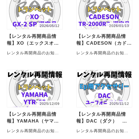
2026/05/12
2026/01/13
【レンタル再開商品情
【レンタル再開商品情
報】XO（エックスオ
報】CADESON（カドソ
ー） GX-2 SP 高橋敦
ン） TR-2000RG ルイ
レンタル再開商品のお知ら
レンタル再開商品のお知ら
氏 選定品 トランペッ
ス・バジェ氏 選定品
せじゃこ！ XO（エックス
せじゃこ！ CADESON（カ
トレンタル
トランペットレンタル
オー） GX-2 SP 高橋敦氏
ドソン） TR-2000RG ル
選定品 ・・・
イス・・・・
2025/12/09
2025/11/12
【レンタル再開商品情
【レンタル再開商品情
報】YAMAHA（ヤマ
報】DAC（ダク） ユ
ハ） YTR-83 アトリエ
ーフォニアム用ソフトケ
レンタル再開商品のお知ら
レンタル再開商品のお知ら
チューン トランペット
ース
せじゃこ！ YAMAHA（ヤマ
せじゃこ！ DAC（ダク）