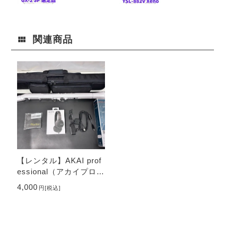
オー） GX-2
ハ） YSL-88
SP 高橋敦氏
2V Xeno ト
選定品 トラ
ロンボーンレ
ンペットレン
ンタル
関連商品
タル
【レンタル】AKAI prof
essional（アカイプロフ
ェッショナル） EWI S
4,000
円
[税込]
OLO Special Edition W
hite ウインド…