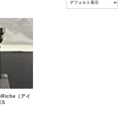
eRiche（アイ
ES