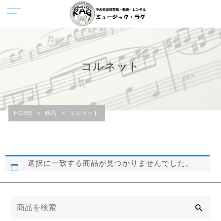
コルネット
HOME
>
商品
>
コルネット
選択に一致する商品が見つかりませんでした。
検
索