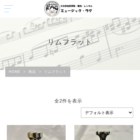
リムフラット
HOME
>
商品
>
リムフラット
全2件を表示