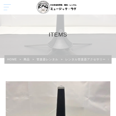
ITEMS
HOME
>
商品
>
管楽器レンタル
>
レンタル管楽器アクセサリー
>
レ