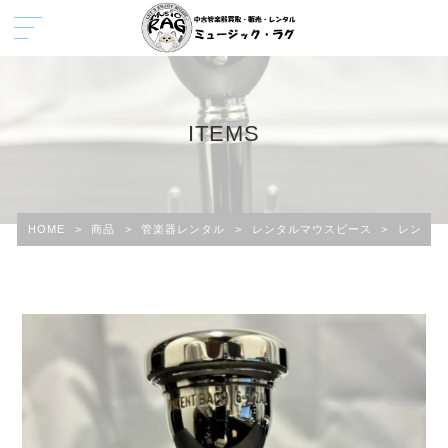
ITEMS
HOME
>
商品
>
管楽器レンタル
>
レンタルマウスピース
>
レンタル