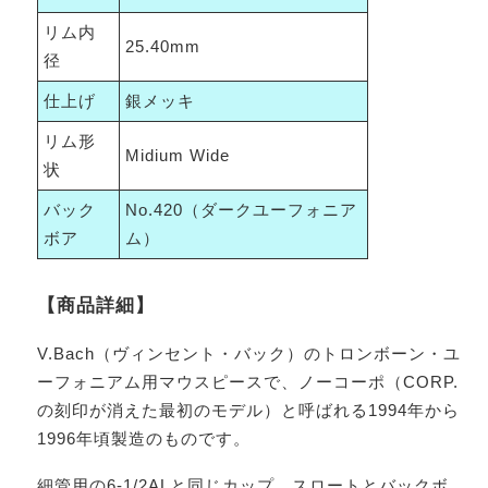
リム内
25.40mm
径
仕上げ
銀メッキ
リム形
Midium Wide
状
バック
No.420（ダークユーフォニア
ボア
ム）
【商品詳細】
V.Bach（ヴィンセント・バック）のトロンボーン・ユ
ーフォニアム用マウスピースで、ノーコーポ（CORP.
の刻印が消えた最初のモデル）と呼ばれる1994年から
1996年頃製造のものです。
細管用の6-1/2ALと同じカップ、スロートとバックボ