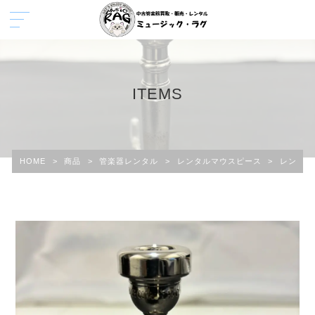
ITEMS
HOME
>
商品
>
管楽器レンタル
>
レンタルマウスピース
>
レンタル