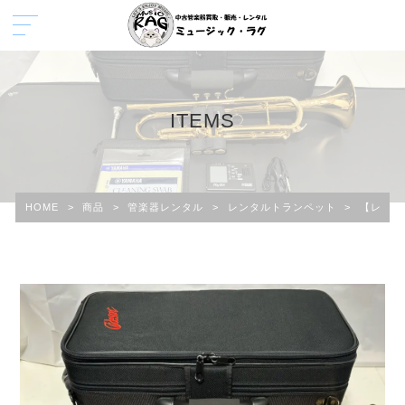
ITEMS
HOME
>
商品
>
管楽器レンタル
>
レンタルトランペット
>
【レンタ