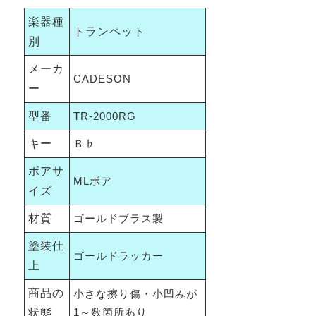
楽器種
トランペット
別
メーカ
CADESON
ー
型番
TR-2000RG
キー
Ｂ♭
ボアサ
MLボア
イズ
材質
ゴールドブラス製
塗装仕
ゴールドラッカー
上
商品の
小さな擦り傷・小凹みが
1～数箇所あり
状態