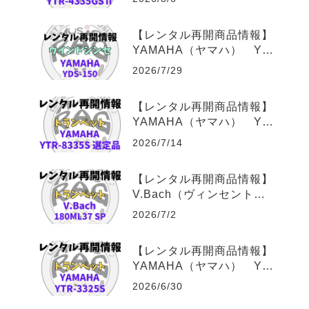
トレンタル
【レンタル再開商品情報】
YAMAHA（ヤマハ） YD
S-150 （デジタルサック
2026/7/29
ス） ウインドシンセサイ
ザーレンタル
【レンタル再開商品情報】
YAMAHA（ヤマハ） YT
R-8335S Xeno 福田善
2026/7/14
亮氏選定品 トランペット
レンタル
【レンタル再開商品情報】
V.Bach（ヴィンセント・
バック） 180ML37 SP
2026/7/2
トランペットレンタル
【レンタル再開商品情報】
YAMAHA（ヤマハ） YT
R-3325S トランペットレ
2026/6/30
ンタル