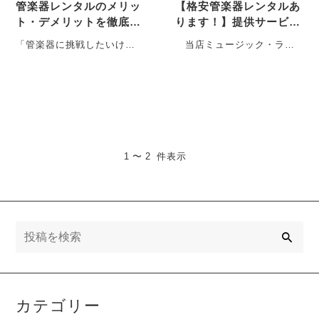
管楽器レンタルのメリッ
【格安管楽器レンタルあ
ト・デメリットを徹底解
ります！】提供サービス
説！
のご紹介
「管楽器に挑戦したいけれ
当店ミュージック・ラグ
ど、長く続けられるかわか
は、中古管楽器を取り扱っ
らないし、いきなり購入す
ているお店です。こちらの
るのは不安…」という方に
記事では、当店がお客様に
と・・・
ご・・・
1 〜 2 件表示
検
索
カテゴリー