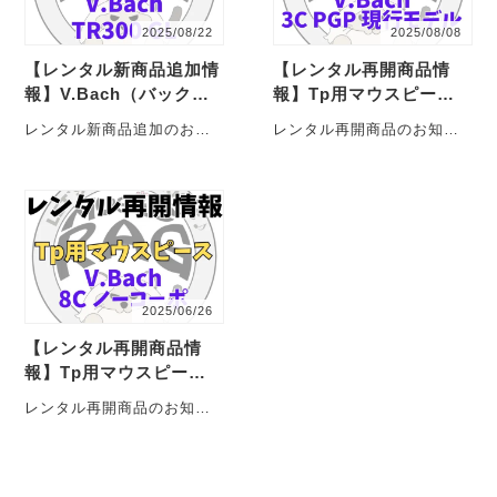
2025/08/22
2025/08/08
【レンタル新商品追加情
【レンタル再開商品情
報】V.Bach（バック）
報】Tp用マウスピース
TR300 GL トランペ
V.Bach 3C PGP 現行モ
レンタル新商品追加のお知
レンタル再開商品のお知ら
ットレンタル
デル
らせじゃこ！ V.Bach（バッ
せじゃこ！ トランペット用
ク） TR300 GL が新たに
マウスピースのV.Bach（バ
レン・・・
ック）3C ・・・
2025/06/26
【レンタル再開商品情
報】Tp用マウスピース
V.Bach 8C ノーコーポ
レンタル再開商品のお知ら
モデル
せじゃこ！ トランペット用
マウスピースのV.Bach（バ
ック）8C ・・・