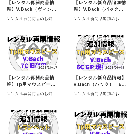
【レンタル再開商品情
【レンタル新商品追加情
報】V.Bach（ヴィンセ
報】V.Bach（バック）
ント・バック） 180ML
180ML37 SP トラン
レンタル再開商品のお知ら
レンタル新商品追加のお知
37 SP トランペットレ
ペットレンタル
せじゃこ！ V.Bach（ヴィン
らせじゃこ！ V.Bach（バッ
ンタル
セント・バック）のトラン
ク） 180ML37 SP が新
ペット 18・・・
たに・・・
2025/10/17
2025/09/08
【レンタル再開商品情
【レンタル新商品情報】
報】Tp用マウスピー
V.Bach（バック） 6C
ス V.Bach（ヴィンセ
GP 現行モデル ほか
レンタル再開商品のお知ら
レンタル新商品追加のお知
ント・バック） 7C 旧
レンタルトランペットマ
せじゃこ！ トランペット用
らせじゃこ！ V.Bach（バッ
刻印（ニアピリオド）
ウスピース
マウスピースのV.Bach（ヴ
ク） 6C GP 現行モデル
ィンセント・・・・
ほか3・・・